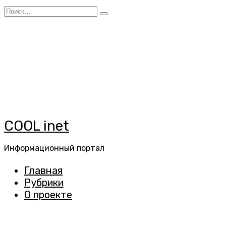
Перейти
Search
к
for:
содержанию
COOL inet
Информационный портал
Главная
Рубрики
О проекте