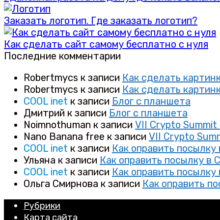
Заказать логотип. Где заказать логотип?
Как сделать сайт самому бесплатно с нуля
Последние комментарии
Robertmycs
к записи
Как сделать картинк
Robertmycs
к записи
Как сделать картинк
COOL inet
к записи
Блог с планшета
Дмитрий
к записи
Блог с планшета
Noimnothuman
к записи
VII Crypto Summi
Nano Banana free
к записи
VII Crypto Sum
COOL inet
к записи
Как оправить посылку
Ульяна
к записи
Как оправить посылку в 
COOL inet
к записи
Как оправить посылку
Ольга Смирнова
к записи
Как оправить по
Рубрики
Карта сайта