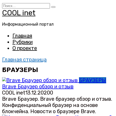
Перейти
Search
к
for:
COOL inet
содержанию
Информационный портал
Главная
Рубрики
О проекте
Главная страница
БРАУЗЕРЫ
БРАУЗЕРЫ
Brave Браузер обзор и отзыв
COOL inet
13.12.2020
0
Brave Браузер. Brave браузер обзор и отзыв.
Конфиденциальный браузер на основе
блокчейна. Новости о браузере Brave.