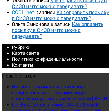
Ульяна
к записи
Как оправить посылку в
СИЗО и что можно передавать?
COOL inet
к записи
Как оправить посылку
в СИЗО и что можно передавать?
Ольга Смирнова
к записи
Как оправить
посылку в СИЗО и что можно
передавать?
Рубрики
Карта сайта
Политика конфиденциальности
Контакты
Новые статьи
No-code автоматизация бизнес-
процессов с AI-агентами: лиды,
экономия и управление командой | ASCN
II-я Ежегодная премия Crypto Awards
определит лидеров криптоиндустрии