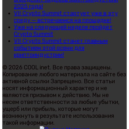
2025 года!
VII Crypto Summit стартует уже в эту
среду — встречаемся на площадке!
Уже на следующей неделе пройдёт
Crypto Summit
VII Crypto Summit станет главным
событием этой осени для
криптоиндустрии!
© 2026 COOL inet. Все права защищены.
Копирование любого материала на сайте без
активной ссылки Запрещено. Все статьи
носят информационный характер и не
являются призывом к действию. Мы не
несем ответственности за любые убытки,
ущерб или прибыль, которые могут
возникнуть в результате использования
такой информации.