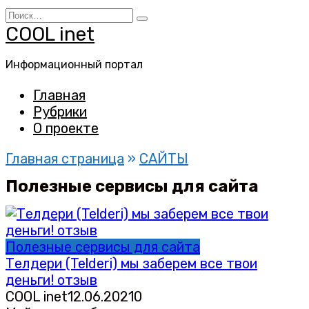
Перейти
Search
к
for:
COOL inet
содержанию
Информационный портал
Главная
Рубрики
О проекте
Главная страница
»
САЙТЫ
Полезные сервисы для сайта
Полезные сервисы для сайта
Телдери (Telderi) мы заберем все твои
деньги! отзыв
COOL inet
12.06.2021
0