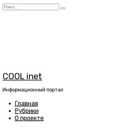
Перейти
Search
к
for:
содержанию
COOL inet
Информационный портал
Главная
Рубрики
О проекте