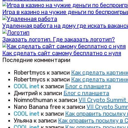
Игра в казино на чужие деньги по беспроигр
Удаленная работа на дому где искать ваканс
Заказать логотип. Где заказать логотип?
Как сделать сайт самому бесплатно с нуля
Последние комментарии
Robertmycs
к записи
Как сделать картинк
Robertmycs
к записи
Как сделать картинк
COOL inet
к записи
Блог с планшета
Дмитрий
к записи
Блог с планшета
Noimnothuman
к записи
VII Crypto Summi
Nano Banana free
к записи
VII Crypto Sum
COOL inet
к записи
Как оправить посылку
Ульяна
к записи
Как оправить посылку в 
COOL inet
к записи
Как оправить посылку