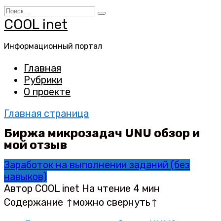
Перейти
Search
к
for:
COOL inet
содержанию
Информационный портал
Главная
Рубрики
О проекте
Главная страница
Биржа микрозадач UNU обзор и
мой отзыв
Заработок на выполнении заданий (без
навыков)
Автор
COOL inet
На чтение
4 мин
Содержание ↑можно свернуть↑