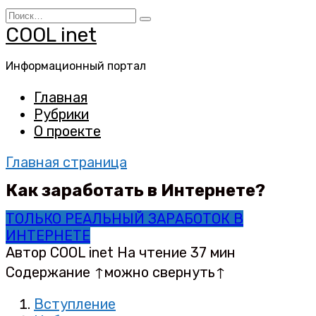
Перейти
Search
к
for:
COOL inet
содержанию
Информационный портал
Главная
Рубрики
О проекте
Главная страница
Как заработать в Интернете?
ТОЛЬКО РЕАЛЬНЫЙ ЗАРАБОТОК В
ИНТЕРНЕТЕ
Автор
COOL inet
На чтение
37 мин
Содержание ↑можно свернуть↑
Вступление