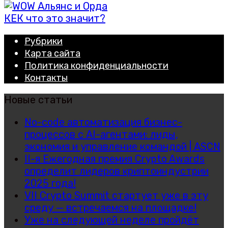
КЕК что это значит?
Рубрики
Карта сайта
Политика конфиденциальности
Контакты
Новые статьи
No-code автоматизация бизнес-
процессов с AI-агентами: лиды,
экономия и управление командой | ASCN
II-я Ежегодная премия Crypto Awards
определит лидеров криптоиндустрии
2025 года!
VII Crypto Summit стартует уже в эту
среду — встречаемся на площадке!
Уже на следующей неделе пройдёт