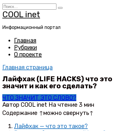
Перейти
Search
к
for:
COOL inet
содержанию
Информационный портал
Главная
Рубрики
О проекте
Главная страница
Лайфхак (LIFE HACKS) что это
значит и как его сделать?
ЧТО ЗНАЧИТ ЭТО СЛОВО?
Автор
COOL inet
На чтение
3 мин
Содержание ↑можно свернуть↑
Лайфхак — что это такое?