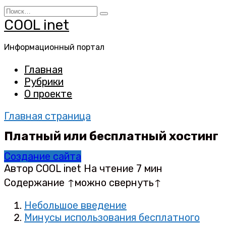
Перейти
Search
к
for:
COOL inet
содержанию
Информационный портал
Главная
Рубрики
О проекте
Главная страница
Платный или бесплатный хостинг
Создание сайта
Автор
COOL inet
На чтение
7 мин
Содержание ↑можно свернуть↑
Небольшое введение
Минусы использования бесплатного