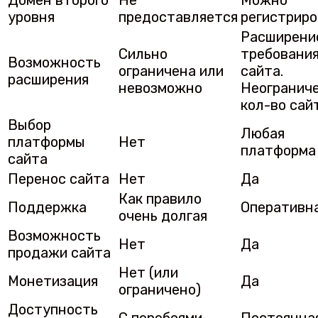
Домен второго
Не
Можно
уровня
предоставляется
регистриро
Расширени
Сильно
требовани
Возможность
ограничена или
сайта.
расширения
невозможно
Неогранич
кол-во сай
Выбор
Любая
платформы
Нет
платформа
сайта
Перенос сайта
Нет
Да
Как правило
Поддержка
Оперативн
очень долгая
Возможность
Нет
Да
продажи сайта
Нет (или
Монетизация
Да
ограничено)
Доступность