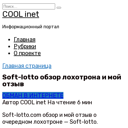
Перейти
Search
к
for:
COOL inet
содержанию
Информационный портал
Главная
Рубрики
О проекте
Главная страница
Soft-lotto обзор лохотрона и мой
отзыв
ОБМАН В ИНТЕРНЕТЕ
Автор
COOL inet
На чтение
6 мин
Soft-lotto.com обзор и мой отзыв о
очередном лохотроне — Soft-lotto.