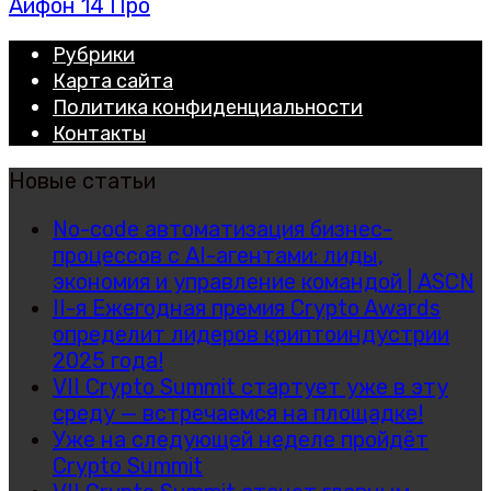
Айфон 14 Про
Рубрики
Карта сайта
Политика конфиденциальности
Контакты
Новые статьи
No-code автоматизация бизнес-
процессов с AI-агентами: лиды,
экономия и управление командой | ASCN
II-я Ежегодная премия Crypto Awards
определит лидеров криптоиндустрии
2025 года!
VII Crypto Summit стартует уже в эту
среду — встречаемся на площадке!
Уже на следующей неделе пройдёт
Crypto Summit