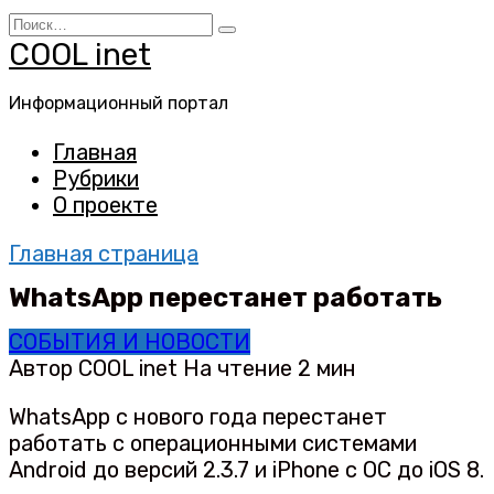
Перейти
Search
к
for:
COOL inet
содержанию
Информационный портал
Главная
Рубрики
О проекте
Главная страница
WhatsApp перестанет работать
СОБЫТИЯ И НОВОСТИ
Автор
COOL inet
На чтение
2 мин
WhatsApp с нового года перестанет
работать с операционными системами
Android до версий 2.3.7 и iPhone с ОС до iOS 8.