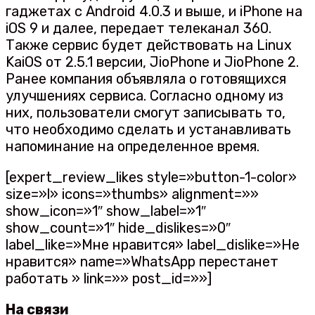
гаджетах с Android 4.0.3 и выше, и iPhone на
iOS 9 и далее, передает телеканал 360.
Также сервис будет действовать на Linux
KaiOS от 2.5.1 версии, JioPhone и JioPhone 2.
Ранее компания объявляла о готовящихся
улучшениях сервиса. Согласно одному из
них, пользователи смогут записывать то,
что необходимо сделать и устанавливать
напоминание на определенное время.
[expert_review_likes style=»button-1-color»
size=»l» icons=»thumbs» alignment=»»
show_icon=»1″ show_label=»1″
show_count=»1″ hide_dislikes=»0″
label_like=»Мне нравится» label_dislike=»Не
нравится» name=»WhatsApp перестанет
работать » link=»» post_id=»»]
На связи