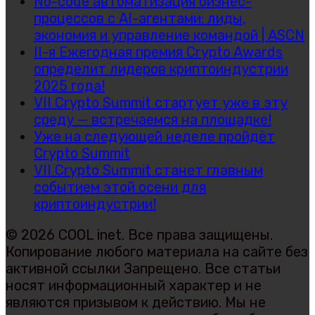
No-code автоматизация бизнес-
процессов с AI-агентами: лиды,
экономия и управление командой | ASCN
II-я Ежегодная премия Crypto Awards
определит лидеров криптоиндустрии
2025 года!
VII Crypto Summit стартует уже в эту
среду — встречаемся на площадке!
Уже на следующей неделе пройдёт
Crypto Summit
VII Crypto Summit станет главным
событием этой осени для
криптоиндустрии!
© 2026 COOL inet. Все права защищены.
Копирование любого материала на сайте без
активной ссылки Запрещено. Все статьи
носят информационный характер и не
являются призывом к действию. Мы не