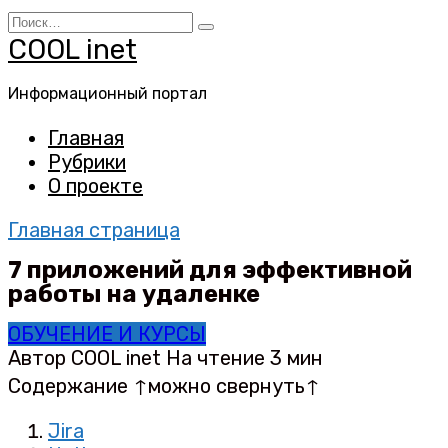
Перейти
Search
к
for:
COOL inet
содержанию
Информационный портал
Главная
Рубрики
О проекте
Главная страница
7 приложений для эффективной
работы на удаленке
ОБУЧЕНИЕ И КУРСЫ
Автор
COOL inet
На чтение
3 мин
Содержание ↑можно свернуть↑
Jira