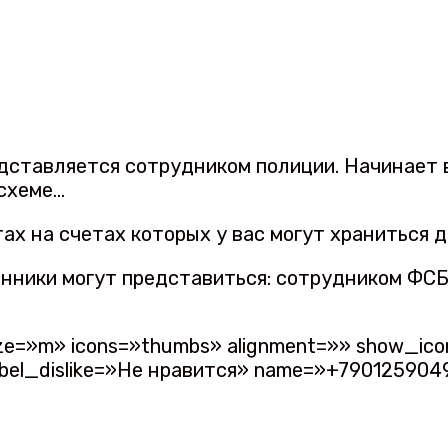
ставляется сотрудником полиции. Начинает в
 схеме…
тах на счетах которых у вас могут храниться
ники могут представиться: сотрудником ФСБ,
 size=»m» icons=»thumbs» alignment=»» show_ic
 label_dislike=»Не нравится» name=»+790125904