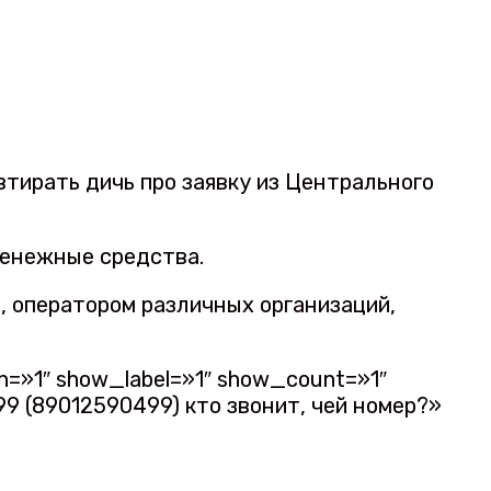
тирать дичь про заявку из Центрального
 денежные средства.
 оператором различных организаций,
on=»1″ show_label=»1″ show_count=»1″
99 (89012590499) кто звонит, чей номер?»