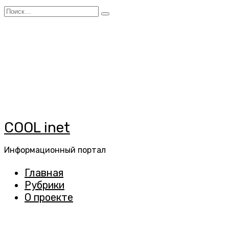
Перейти
Search
к
for:
содержанию
COOL inet
Информационный портал
Главная
Рубрики
О проекте