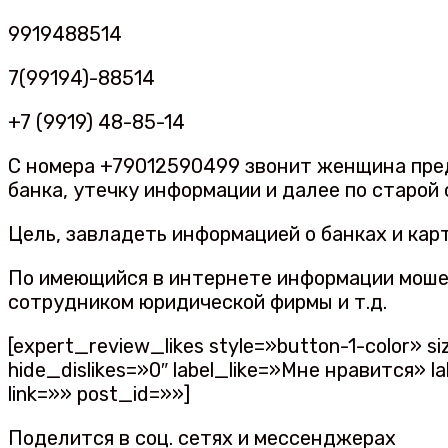
9919488514
7(99194)-88514
+7 (9919) 48-85-14
С номера +79012590499 звонит женщина пред
банка, утечку информации и далее по старой
Цель, завладеть информацией о банках и кар
По имеющийся в интернете информации мошен
сотрудником юридической фирмы и т.д.
[expert_review_likes style=»button-1-color»
hide_dislikes=»0″ label_like=»Мне нравится»
link=»» post_id=»»]
Поделится в соц. сетях и мессенджерах