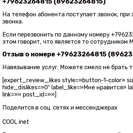
+79623264815 (89623264815)
На телефон абонента поступает звонок, при 
звонка.
Если перезвонить по данному номеру +79623
этом говорит, что является то сотрудником М
Отзыв о номере +79623264815 (8962
Навязывание услуг. Можете смело не брать т
[expert_review_likes style=»button-1-color»
hide_dislikes=»0″ label_like=»Мне нравится»
link=»» post_id=»»]
Поделится в соц. сетях и мессенджерах
COOL inet