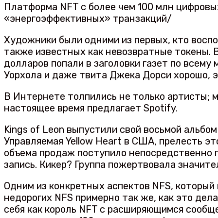
Платформа NFT с более чем 100 млн цифровы
«энергоэффективных» транзакций/
Художники были одними из первых, кто восп
также известных как невозвратные токены. 
долларов попали в заголовки газет по всему
Уорхола и даже твита Джека Дорси хорошо, э
В Интернете толпились не только артисты; м
настоящее время предлагает Spotify.
Kings of Leon выпустили свой восьмой альбо
Управляемая Yellow Heart в США, прелесть э
объема продаж поступило непосредственно г
запись. Кикер? Группа пожертвовала значит
Одним из конкретных аспектов NFS, который 
недорогих NFS примерно так же, как это дел
себя как король NFT с расширяющимся сообщ