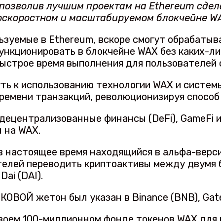
 позволив лучшим проектам на Ethereum сде
коскоростном и масштабируемом блокчейне W
зуемые в Ethereum, вскоре смогут обрабатыв
ункционировать в блокчейне WAX без каких-либ
быстрое время выполнения для пользователей 
ь к использованию технологии WAX и системы 
времени транзакций, революционизируя способ
децентрализованные финансы (DeFi), GameFi и
 на WAX.
в настоящее время находящийся в альфа-верс
елей переводить криптоактивы между двумя б
Dai (DAI).
ОВОЙ жетон был указан в Binance (BNB), Gate
своем 100-миллионном фонде токенов WAX для 