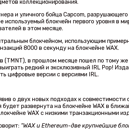
дметов коллекционирования.
нера и уличного бойца Capcom, разрушающего 
ее используемый блокчейн первого уровня в м
вателей в этом месяце.
тральным блокчейном, использующим примерно
нзакций 8000 в секунду на блокчейне WAX.
 (TMNT), в прошлом месяце пошел по тому же 
ыиграть редкий и эксклюзивный IRL Pop! Изд
ть цифровые версии с версиями IRL.
явив о двух новых подходах к совместимости 
я будет развернута на блокчейне WAX в ближа
блокчейне WAX с низкими транзакционными из
оворит:
“WAX и Ethereum-две крупнейшие бло