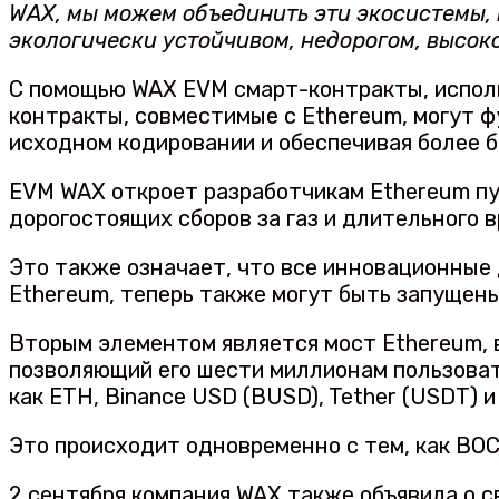
WAX, мы можем объединить эти экосистемы,
экологически устойчивом, недорогом, высо
С помощью WAX EVM смарт-контракты, исполь
контракты, совместимые с Ethereum, могут ф
исходном кодировании и обеспечивая более 
EVM WAX откроет разработчикам Ethereum пут
дорогостоящих сборов за газ и длительного 
Это также означает, что все инновационные 
Ethereum, теперь также могут быть запущены
Вторым элементом является мост Ethereum, 
позволяющий его шести миллионам пользоват
как ETH, Binance USD (BUSD), Tether (USDT) и 
Это происходит одновременно с тем, как ВОСК
2 сентября компания WAX также объявила о 