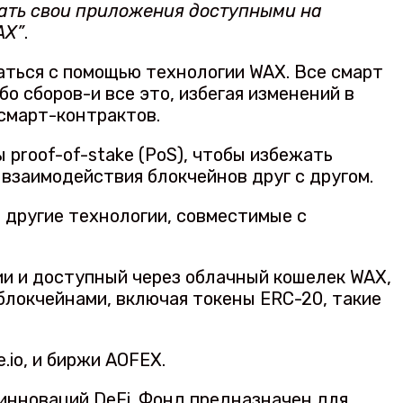
лать свои приложения доступными на
AX”
.
аться с помощью технологии WAX. Все смарт
о сборов-и все это, избегая изменений в
смарт-контрактов.
proof-of-stake (PoS), чтобы избежать
 взаимодействия блокчейнов друг с другом.
 другие технологии, совместимые с
ии и доступный через облачный кошелек WAX,
локчейнами, включая токены ERC-20, такие
.io, и биржи AOFEX.
инноваций DeFi. Фонд предназначен для