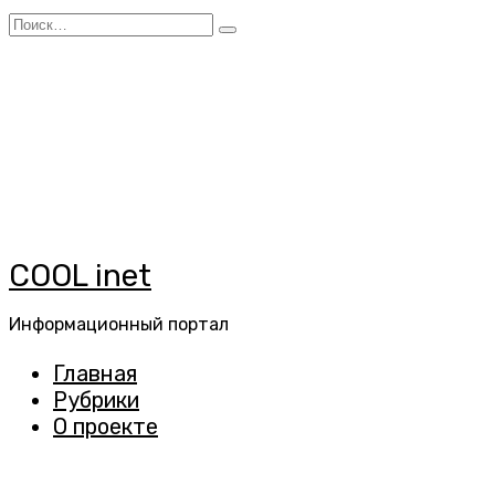
Перейти
Search
к
for:
содержанию
COOL inet
Информационный портал
Главная
Рубрики
О проекте