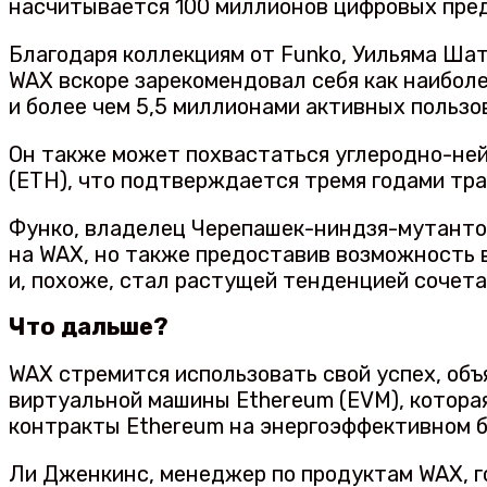
насчитывается 100 миллионов цифровых пре
Благодаря коллекциям от Funko, Уильяма Шат
WAX вскоре зарекомендовал себя как наибол
и более чем 5,5 миллионами активных пользо
Он также может похвастаться углеродно-ней
(ETH), что подтверждается тремя годами тра
Функо, владелец Черепашек-ниндзя-мутантов
на WAX, но также предоставив возможность в
и, похоже, стал растущей тенденцией сочета
Что дальше?
WAX стремится использовать свой успех, объ
виртуальной машины Ethereum (EVM), котора
контракты Ethereum на энергоэффективном 
Ли Дженкинс, менеджер по продуктам WAX, г