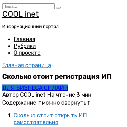
Перейти
Search
к
for:
COOL inet
содержанию
Информационный портал
Главная
Рубрики
О проекте
Главная страница
Сколько стоит регистрация ИП
ДЛЯ БИЗНЕСА ОНЛАЙН
Автор
COOL inet
На чтение
3 мин
Содержание ↑можно свернуть↑
Сколько стоит открыть ИП
самостоятельно