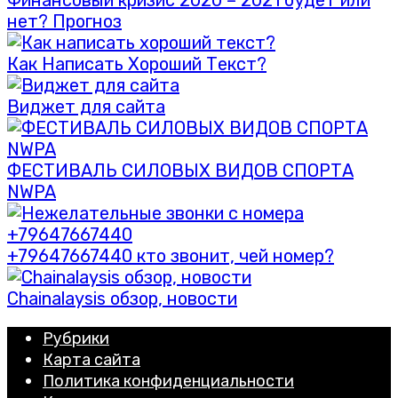
Финансовый кризис 2020 – 2021 будет или
нет? Прогноз
Как Написать Хороший Текст?
Виджет для сайта
ФЕСТИВАЛЬ СИЛОВЫХ ВИДОВ СПОРТА
NWPA
+79647667440 кто звонит, чей номер?
Chainalaysis обзор, новости
Рубрики
Карта сайта
Политика конфиденциальности