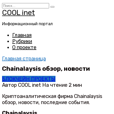
Перейти
Search
к
for:
COOL inet
содержанию
Информационный портал
Главная
Рубрики
О проекте
Главная страница
Chainalaysis обзор, новости
БЛОКЧЕЙН ПРОЕКТЫ
Автор
COOL inet
На чтение
2 мин
Криптоаналитическая фирма Chainalaysis
обзор, новости, последние события.
Chainalaysis