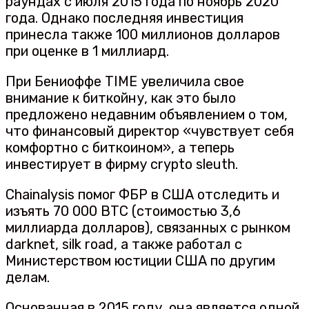
раундах с июля 2015 года по ноябрь 2020
года. Однако последняя инвестиция
принесла также 100 миллионов долларов
при оценке в 1 миллиард.
При Бениоффе TIME увеличила свое
внимание к биткойну, как это было
предложено недавним объявлением о том,
что финансовый директор «чувствует себя
комфортно с биткоином», а теперь
инвестирует в фирму crypto sleuth.
Chainalysis помог ФБР в США отследить и
изъять 70 000 BTC (стоимостью 3,6
миллиарда долларов), связанных с рынком
darknet, silk road, а также работал с
Министерством юстиции США по другим
делам.
Основанная в 2015 году, она является одной