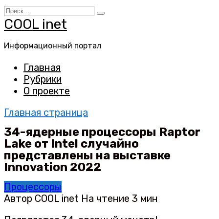
Перейти
Search
к
for:
COOL inet
содержанию
Информационный портал
Главная
Рубрики
О проекте
Главная страница
34-ядерные процессоры Raptor
Lake от Intel случайно
представлены на выставке
Innovation 2022
Процессоры
Автор
COOL inet
На чтение
3 мин