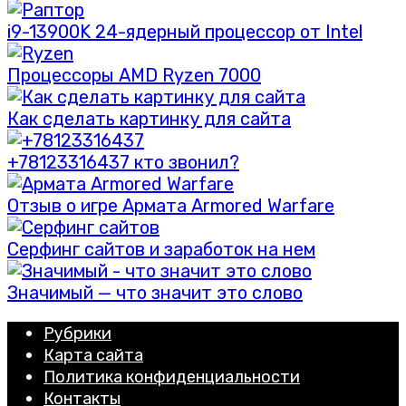
i9-13900K 24-ядерный процессор от Intel
Процессоры AMD Ryzen 7000
Как сделать картинку для сайта
+78123316437 кто звонил?
Отзыв о игре Армата Armored Warfare
Серфинг сайтов и заработок на нем
Значимый — что значит это слово
Рубрики
Карта сайта
Политика конфиденциальности
Контакты