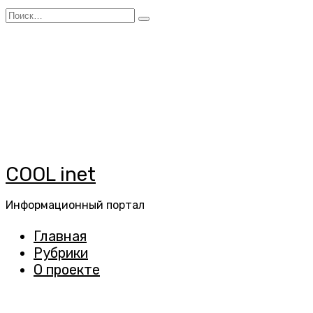
Перейти
Search
к
for:
содержанию
COOL inet
Информационный портал
Главная
Рубрики
О проекте