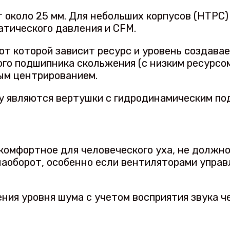
 около 25 мм. Для небольших корпусов (HTPC)
атического давления и CFM.
от которой зависит ресурс и уровень создава
ого подшипника скольжения (с низким ресурсом
ым центрированием.
му являются вертушки с гидродинамическим по
 комфортное для человеческого уха, не должн
 наоборот, особенно если вентиляторами упра
ния уровня шума с учетом восприятия звука ч