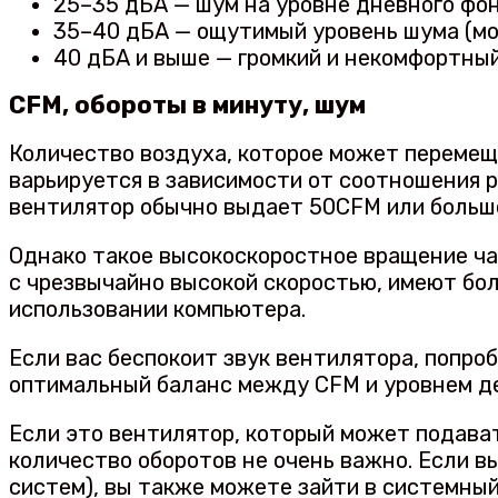
25–35 дБА — шум на уровне дневного фо
35–40 дБА — ощутимый уровень шума (мо
40 дБА и выше — громкий и некомфортны
CFM, обороты в минуту, шум
Количество воздуха, которое может перемеща
варьируется в зависимости от соотношения р
вентилятор обычно выдает 50CFM или больше
Однако такое высокоскоростное вращение ча
с чрезвычайно высокой скоростью, имеют бо
использовании компьютера.
Если вас беспокоит звук вентилятора, попро
оптимальный баланс между CFM и уровнем д
Если это вентилятор, который может подават
количество оборотов не очень важно. Если в
систем), вы также можете зайти в системны