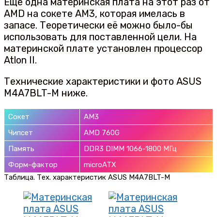
Ещё одна материнская плата на этот раз от
AMD на сокете AM3, которая имелась в
запасе. Теоретически её можно было-бы
использовать для поставленной цели. На
материнской плате установлен процессор
Atlon II.
Технические характеристики и фото ASUS
M4A7BLT-M ниже.
Сокет
AM3
Чипсет
AMD 760G
Память
DDR3 DIMM 1066-1800 МГц
Форм-фактор
microATX
Таблица. Тех. характеристик ASUS M4A7BLT-M