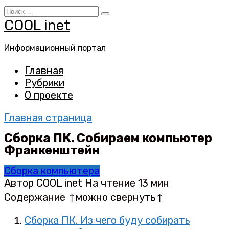
Перейти
Search
к
for:
COOL inet
содержанию
Информационный портал
Главная
Рубрики
О проекте
Главная страница
Сборка ПК. Собираем компьютер
Франкенштейн
Сборка компьютера
Автор
COOL inet
На чтение
13 мин
Содержание ↑можно свернуть↑
Сборка ПК. Из чего буду собирать