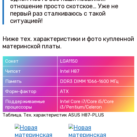
отношение просто скотское… Уже не
первый раз сталкиваюсь с такой
ситуацией!
Ниже тех. характеристики и фото купленной
материнской платы.
Сокет
LGA1150
Чипсет
Intel H87
Память
DDR3 DIMM 1066-1600 МГц
Форм-фактор
ATX
Поддерживаемые
Intel Core i7/Core i5/Core
процессоры
i3/Pentium/Celeron
Таблица. Тех. характеристик ASUS H87-PLUS