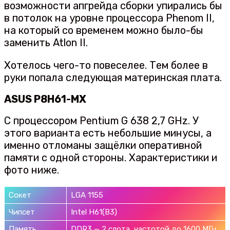
возможности апгрейда сборки упирались бы
в потолок на уровне процессора Phenom II,
на который со временем можно было-бы
заменить Atlon II.
Хотелось чего-то повеселее. Тем более в
руки попала следующая материнская плата.
ASUS P8H61-MX
С процессором Pentium G 638 2,7 GHz. У
этого варианта есть небольшие минусы, а
именно отломаны защёлки оперативной
памяти с одной стороны. Характеристики и
фото ниже.
Сокет
LGA 1155
Чипсет
Intel H61(B3)
Память
DDR3 — 2 слота, частотой до 1600 МГц