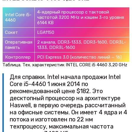
4-ядерный процессор с тактовой
Intel Core i5-
частотой 3200 MHz и кэшем 3-го уровня
4460
6144 KB
Сокет
LGA1150
Оперативная
2 канала, DDR3-1333, DDR3-1600, DDR3L-
память
1333, DDR3L-1600
Контроллер
PCI Express 3.0 (количество линий — 16)
Таблица. Тех. характеристик INTEL CORE i5 4460 3,20 GHz
Для справки. Intel начала продажи Intel
Core i5-4460 1 июня 2014 по
рекомендованной цене $182. Это
десктопный процессор на архитектуре
Haswell, в первую очередь рассчитанный
на офисные системы. Он имеет 4 ядра и 4
потока и изготовлен по 22 нм
техпроцессу, максимальная частота