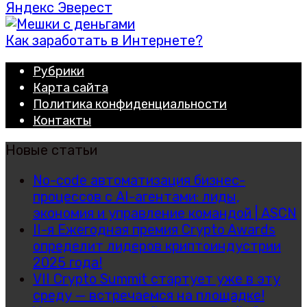
Яндекс Эверест
Как заработать в Интернете?
Рубрики
Карта сайта
Политика конфиденциальности
Контакты
Новые статьи
No-code автоматизация бизнес-
процессов с AI-агентами: лиды,
экономия и управление командой | ASCN
II-я Ежегодная премия Crypto Awards
определит лидеров криптоиндустрии
2025 года!
VII Crypto Summit стартует уже в эту
среду — встречаемся на площадке!