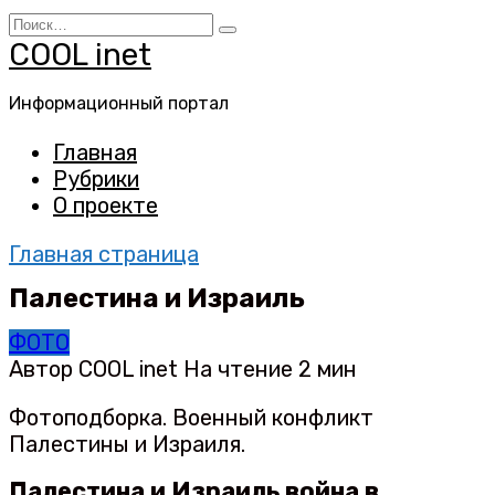
Перейти
Search
к
for:
COOL inet
содержанию
Информационный портал
Главная
Рубрики
О проекте
Главная страница
Палестина и Израиль
ФОТО
Автор
COOL inet
На чтение
2 мин
Фотоподборка. Военный конфликт
Палестины и Израиля.
Палестина и Израиль война в