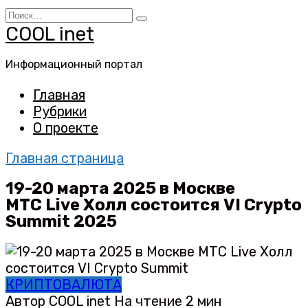
Перейти
Search
к
for:
COOL inet
содержанию
Информационный портал
Главная
Рубрики
О проекте
Главная страница
19-20 марта 2025 в Москве
МТС Live Холл состоится VI Crypto
Summit 2025
КРИПТОВАЛЮТА
Автор
COOL inet
На чтение
2 мин