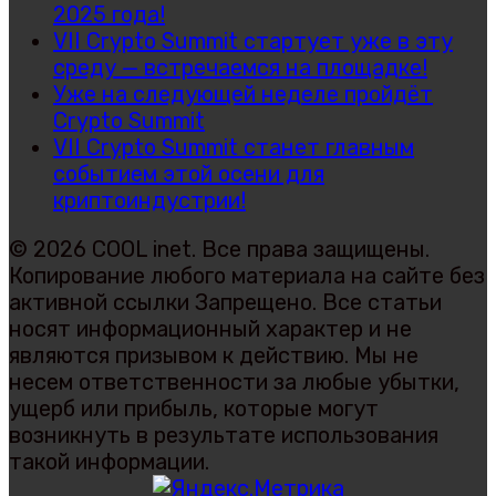
2025 года!
VII Crypto Summit стартует уже в эту
среду — встречаемся на площадке!
Уже на следующей неделе пройдёт
Crypto Summit
VII Crypto Summit станет главным
событием этой осени для
криптоиндустрии!
© 2026 COOL inet. Все права защищены.
Копирование любого материала на сайте без
активной ссылки Запрещено. Все статьи
носят информационный характер и не
являются призывом к действию. Мы не
несем ответственности за любые убытки,
ущерб или прибыль, которые могут
возникнуть в результате использования
такой информации.