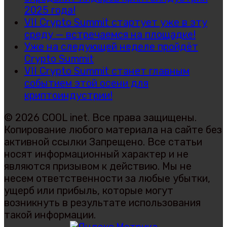
2025 года!
VII Crypto Summit стартует уже в эту
среду — встречаемся на площадке!
Уже на следующей неделе пройдёт
Crypto Summit
VII Crypto Summit станет главным
событием этой осени для
криптоиндустрии!
© 2026 COOL inet. Все права защищены.
Копирование любого материала на сайте без
активной ссылки Запрещено. Все статьи
носят информационный характер и не
являются призывом к действию. Мы не
несем ответственности за любые убытки,
ущерб или прибыль, которые могут
возникнуть в результате использования
такой информации.