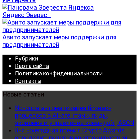
Интернете
Яндекс Эверест
Авито запускает меры поддержки для
предпринимателей
Рубрики
Карта сайта
Политика конфиденциальности
Контакты
Новые статьи
No-code автоматизация бизнес-
процессов с AI-агентами: лиды,
экономия и управление командой | ASCN
II-я Ежегодная премия Crypto Awards
определит лидеров криптоиндустрии