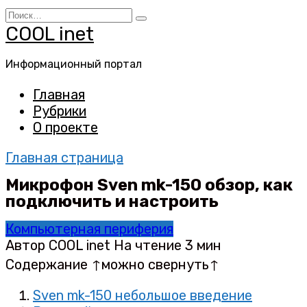
Перейти
Search
к
for:
COOL inet
содержанию
Информационный портал
Главная
Рубрики
О проекте
Главная страница
Микрофон Sven mk-150 обзор, как
подключить и настроить
Компьютерная периферия
Автор
COOL inet
На чтение
3 мин
Содержание ↑можно свернуть↑
Sven mk-150 небольшое введение